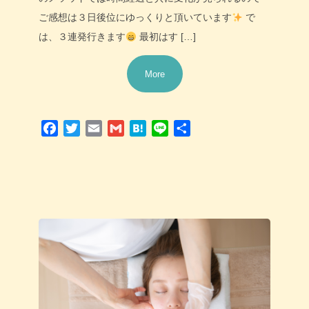
ご感想は３日後位にゆっくりと頂いています
で
は、３連発行きます
最初はす […]
More
Facebook
Twitter
Email
Gmail
Hatena
Line
共
有