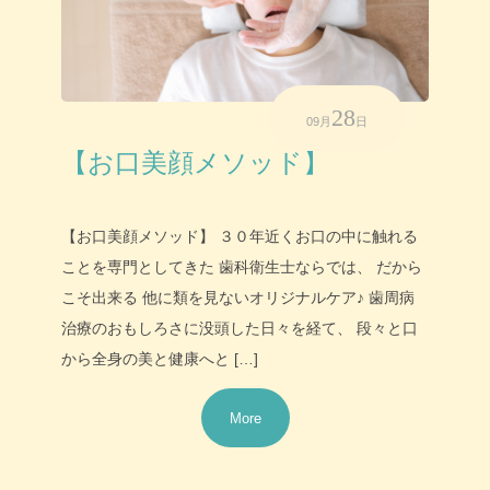
28
09月
日
【お口美顔メソッド】
【お口美顔メソッド】 ３０年近くお口の中に触れる
ことを専門としてきた 歯科衛生士ならでは、 だから
こそ出来る 他に類を見ないオリジナルケア♪ 歯周病
治療のおもしろさに没頭した日々を経て、 段々と口
から全身の美と健康へと […]
More