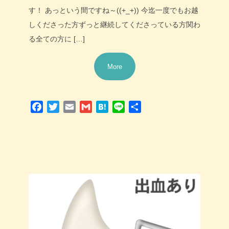
す！ あっという間ですね～((+_+)) 今迄一度でもお越
しくださった方ずっと継続してくださっている方関わ
る全ての方に […]
More
Facebook
Twitter
Email
Gmail
Hatena
Line
共
有