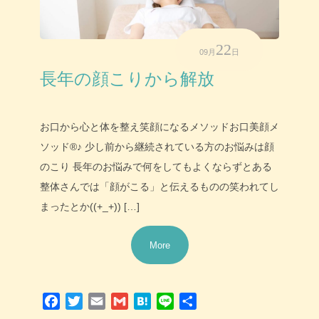
22
09月
日
長年の顔こりから解放
お口から心と体を整え笑顔になるメソッドお口美顔メ
ソッド®♪ 少し前から継続されている方のお悩みは顔
のこり 長年のお悩みで何をしてもよくならずとある
整体さんでは「顔がこる」と伝えるものの笑われてし
まったとか((+_+)) […]
More
Facebook
Twitter
Email
Gmail
Hatena
Line
共
有