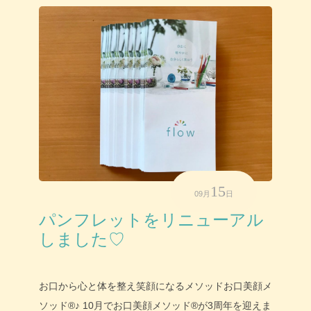
15
09月
日
パンフレットをリニューアル
しました♡
お口から心と体を整え笑顔になるメソッドお口美顔メ
ソッド®♪ 10月でお口美顔メソッド®が3周年を迎えま