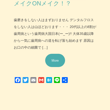
メイクONメイク！？
歯磨きをしない人はまずおりません デンタルフロス
をしない人は山ほどおります・・・ 20代以上の8割が
歯周病という歯周病大国日本(ー_ー)!! 大体35歳以降
から一気に歯周病への道を転げ落ち始めます 原因は
お口の中の細菌で […]
More
Facebook
Twitter
Email
Gmail
Hatena
Line
共
有