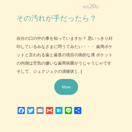
20
09月
日
その汚れが手だったら？
自分の口の中の事を知っていますか？ 思いっきり封
印しているみなさまに問うてみたい・・・ 歯周ポケ
ットと言われる歯と歯茎の境目の病的な溝 ポケット
の内側は空気の嫌いな歯周病菌がうじゃうじゃです
そして、ジュクジュクの潰瘍状 […]
More
Facebook
Twitter
Email
Gmail
Hatena
Line
共
有