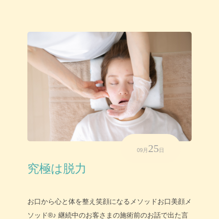
25
09月
日
究極は脱力
お口から心と体を整え笑顔になるメソッドお口美顔メ
ソッド®♪ 継続中のお客さまの施術前のお話で出た言