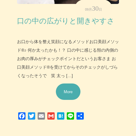
30
09月
日
口の中の広がりと開きやすさ
お口から体を整え笑顔になるメソッドお口美顔メソッ
ド®♪ 何か太ったかも！？ 口の中に感じる頬の内側の
お肉の厚みがチェックポイントだというお客さま お
口美顔メソッド®を受けてからそのチェックがしづら
くなったそうで 笑 太っ […]
More
Facebook
Twitter
Email
Gmail
Hatena
Line
共
有