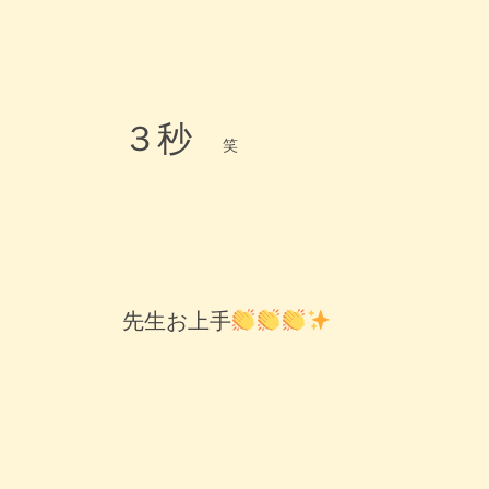
３秒
笑
先生お上手