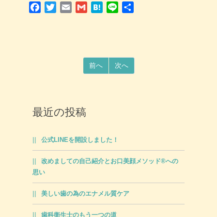
Facebook
Twitter
Email
Gmail
Hatena
Line
共
有
前へ
次へ
最近の投稿
公式LINEを開設しました！
改めましての自己紹介とお口美顔メソッド®への
思い
美しい歯の為のエナメル質ケア
歯科衛生士のもう一つの道