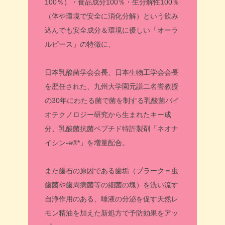
100％）・食品成分100％・生分解性100％
（体や環境で安全に消化分解）という飲み
込んでも安全成分＆環境に優しい「オーラ
ルピース」の特徴に、
日本乳酸菌学会会長、日本生物工学会会長
を歴任された、九州大学園元謙二名誉教授
の30年にわたる菌で菌を制する乳酸菌バイ
オテクノロジー研究から生まれたキー成
分、乳酸菌抗菌ペプチド特許製剤「ネオナ
イシン-e®︎*」を増量配合。
また歯石の原因である歯垢（プラーク＝虫
歯菌や歯周病菌等の細菌の塊）を洗い流す
自浄作用のある、唾液の分泌を促す天然レ
モン精油を加えた新処方で予防効果をアッ