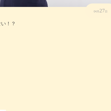
27
04月
日
ない！？