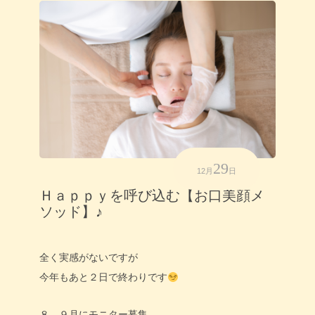
29
12月
日
Ｈａｐｐｙを呼び込む【お口美顔メ
ソッド】♪
全く実感がないですが
今年もあと２日で終わりです
８．９月にモニター募集