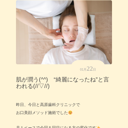
22
01月
日
肌が潤う(^^) “綺麗になったね”と言
われる(//▽//)
昨日、今日と高原歯科クリニックで
お口美顔メソッド施術でした
月１ペースで今回５回目になる方の変化です