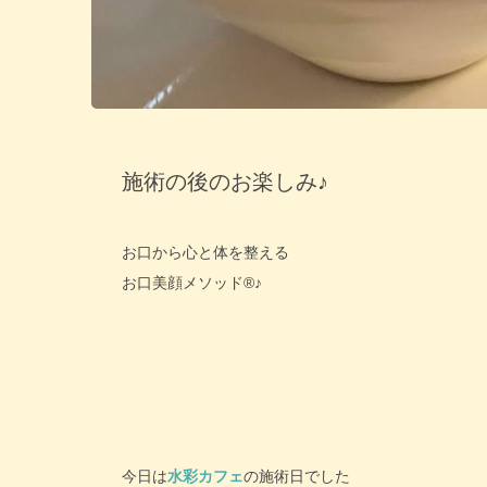
施術の後のお楽しみ♪
お口から心と体を整える
お口美顔メソッド®♪
今日は
水彩カフェ
の施術日でした