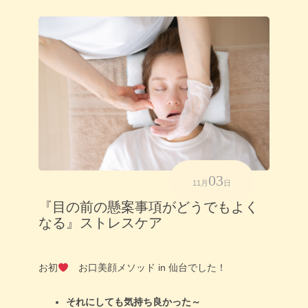
03
11月
日
『目の前の懸案事項がどうでもよく
なる』ストレスケア
お初
お口美顔メソッド in 仙台でした！
それにしても気持ち良かった～