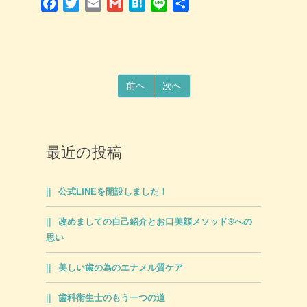
Facebook
Twitter
Email
Gmail
Hatena
Line
共
有
前へ
次へ
最近の投稿
公式LINEを開設しました！
改めましての自己紹介とお口美顔メソッド®への
思い
美しい歯の為のエナメル質ケア
歯科衛生士のもう一つの道